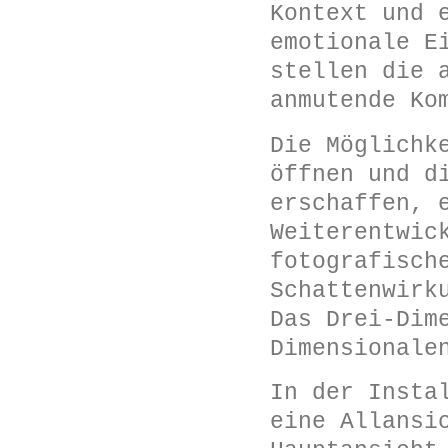
Kontext und 
emotionale E
stellen die 
anmutende Ko
Die Möglichk
öffnen und d
erschaffen, 
Weiterentwic
fotografisch
Schattenwirk
Das Drei-Dim
Dimensionale
In der Insta
eine Allansi