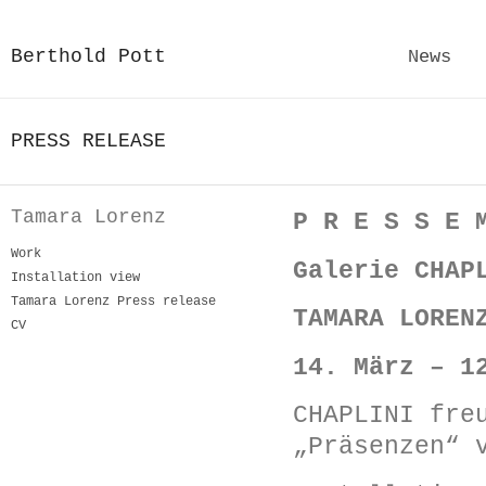
Berthold Pott
News
PRESS RELEASE
Tamara Lorenz
P R E S S E 
Work
Galerie CHAP
Installation view
Tamara Lorenz Press release
TAMARA LOREN
CV
14. März – 1
CHAPLINI fre
„Präsenzen“ 