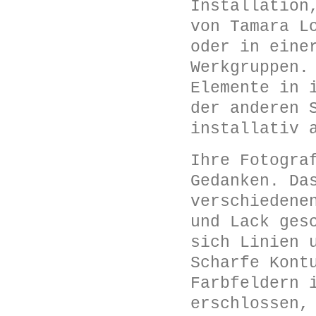
Installation
von Tamara L
oder in eine
Werkgruppen.
Elemente in 
der anderen 
installativ 
Ihre Fotogra
Gedanken. Da
verschiedene
und Lack ges
sich Linien 
Scharfe Kont
Farbfeldern 
erschlossen,