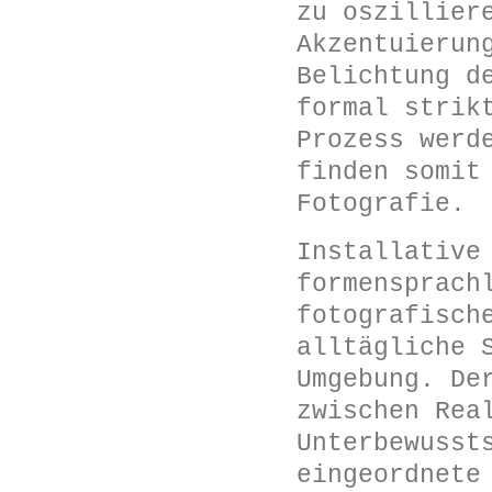
zu oszillier
Akzentuierun
Belichtung d
formal strik
Prozess werd
finden somit
Fotografie.
Installative
formensprach
fotografisch
alltägliche 
Umgebung. De
zwischen Rea
Unterbewusst
eingeordnete