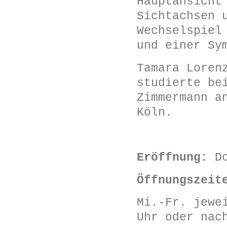
Hauptansicht
Sichtachsen 
Wechselspiel
und einer Sy
Tamara Loren
studierte be
Zimmermann a
Köln.
Eröffnung:
D
Öffnungszeit
Mi.-Fr. jewe
Uhr oder nac